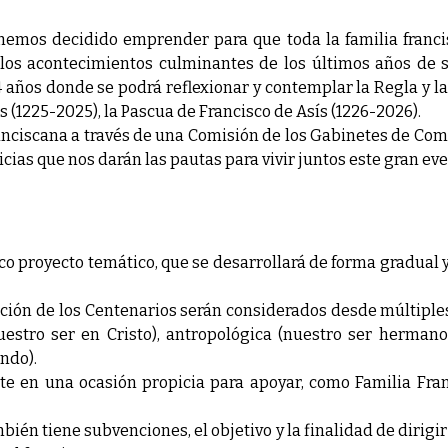
hemos decidido emprender para que toda la familia franci
 los acontecimientos culminantes de los últimos años de s
años donde se podrá reflexionar y contemplar la Regla y la
s (1225-2025), la Pascua de Francisco de Asís (1226-2026).
ciscana a través de una Comisión de los Gabinetes de Comuni
icias que nos darán las pautas para vivir juntos este gran ev
co proyecto temático, que se desarrollará de forma gradual 
ación de los Centenarios serán considerados desde múltiples
uestro ser en Cristo), antropológica (nuestro ser hermano
ndo).
te en una ocasión propicia para apoyar, como Familia Fran
ién tiene subvenciones, el objetivo y la finalidad de dirig