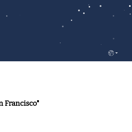
Seleccione s
n Francisco"